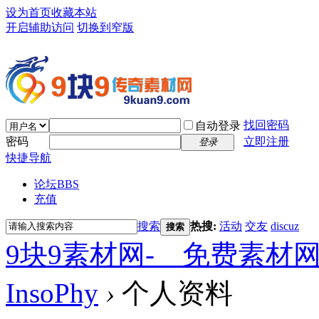
设为首页
收藏本站
开启辅助访问
切换到窄版
找回密码
自动登录
密码
立即注册
登录
快捷导航
论坛
BBS
充值
搜索
热搜:
活动
交友
discuz
搜索
9块9素材网-＿免费素材
InsoPhy
›
个人资料