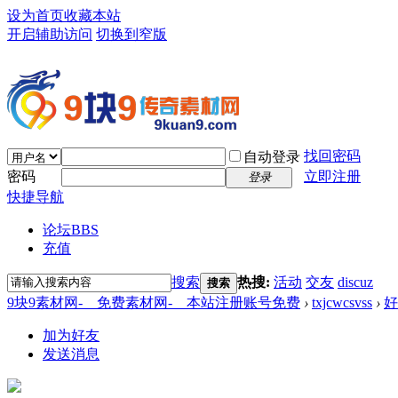
设为首页
收藏本站
开启辅助访问
切换到窄版
找回密码
自动登录
密码
立即注册
登录
快捷导航
论坛
BBS
充值
搜索
热搜:
活动
交友
discuz
搜索
9块9素材网-＿免费素材网-＿本站注册账号免费
›
txjcwcsvss
›
好
加为好友
发送消息