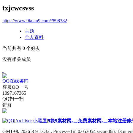
txjcwcsvss
https://www.9kuan9.com/?898382
主题
个人资料
当前共有
0
个好友
没有相关成员
QQ在线咨询
客服QQ一号
1097167365
QQ扫一扫
进群
|
Archiver
|
小黑屋
|
9块9素材网-＿免费素材网-＿本站注册账
GMT+8, 2026-8-9 13:32
, Processed in 0.053054 second(s), 13 querie