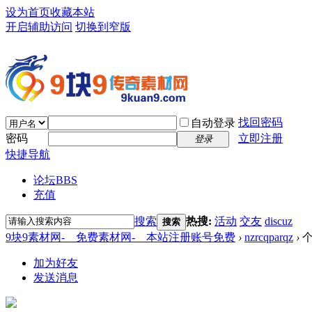
设为首页
收藏本站
开启辅助访问
切换到窄版
找回密码
自动登录
密码
立即注册
登录
快捷导航
论坛
BBS
充值
搜索
热搜:
活动
交友
discuz
搜索
9块9素材网-＿免费素材网-＿本站注册账号免费
›
nzrcqparqz
›
个
加为好友
发送消息