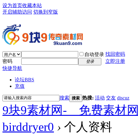
设为首页
收藏本站
开启辅助访问
切换到窄版
找回密码
自动登录
密码
立即注册
登录
快捷导航
论坛
BBS
充值
搜索
热搜:
活动
交友
discuz
搜索
9块9素材网-＿免费素材
birddryer0
›
个人资料