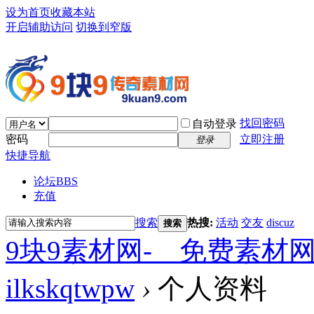
设为首页
收藏本站
开启辅助访问
切换到窄版
找回密码
自动登录
密码
立即注册
登录
快捷导航
论坛
BBS
充值
搜索
热搜:
活动
交友
discuz
搜索
9块9素材网-＿免费素材
ilkskqtwpw
›
个人资料