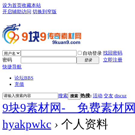
设为首页
收藏本站
开启辅助访问
切换到窄版
找回密码
自动登录
密码
立即注册
登录
快捷导航
论坛
BBS
充值
搜索
热搜:
活动
交友
discuz
搜索
9块9素材网-＿免费素材
hyakpwkc
›
个人资料