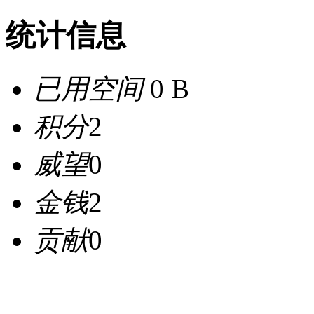
统计信息
已用空间
0 B
积分
2
威望
0
金钱
2
贡献
0