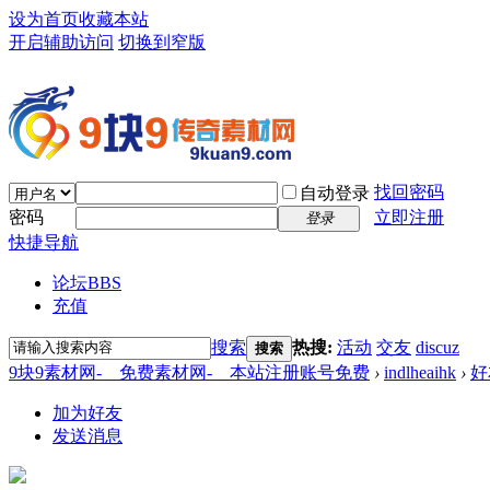
设为首页
收藏本站
开启辅助访问
切换到窄版
找回密码
自动登录
密码
立即注册
登录
快捷导航
论坛
BBS
充值
搜索
热搜:
活动
交友
discuz
搜索
9块9素材网-＿免费素材网-＿本站注册账号免费
›
indlheaihk
›
好
加为好友
发送消息