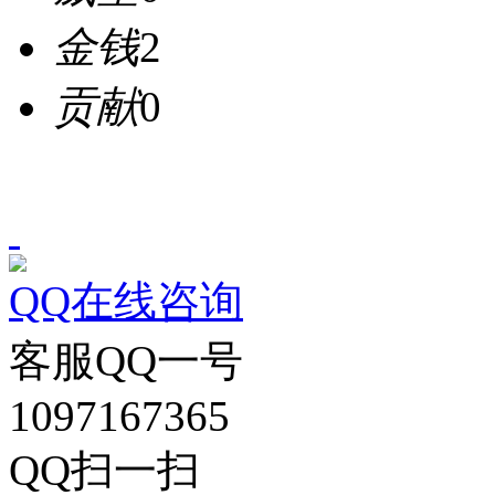
金钱
2
贡献
0
QQ在线咨询
客服QQ一号
1097167365
QQ扫一扫