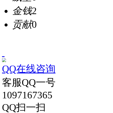
金钱
2
贡献
0
QQ在线咨询
客服QQ一号
1097167365
QQ扫一扫