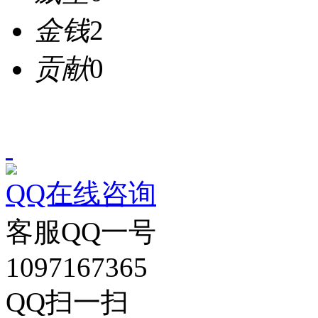
金钱
2
贡献
0
QQ在线咨询
客服QQ一号
1097167365
QQ扫一扫