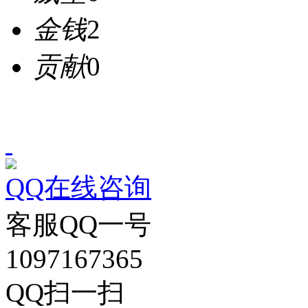
金钱
2
贡献
0
QQ在线咨询
客服QQ一号
1097167365
QQ扫一扫