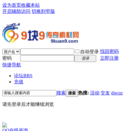
设为首页
收藏本站
开启辅助访问
切换到窄版
找回密码
自动登录
密码
立即注册
登录
快捷导航
论坛
BBS
充值
搜索
热搜:
活动
交友
discuz
搜索
请先登录后才能继续浏览
QQ在线咨询