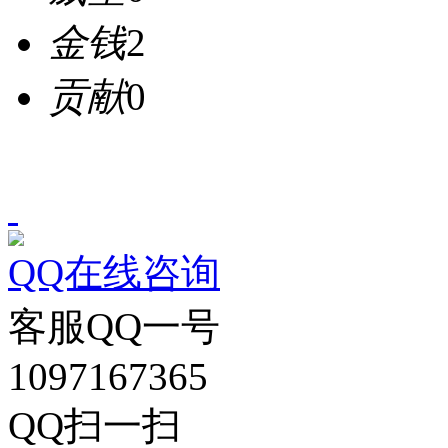
金钱
2
贡献
0
QQ在线咨询
客服QQ一号
1097167365
QQ扫一扫