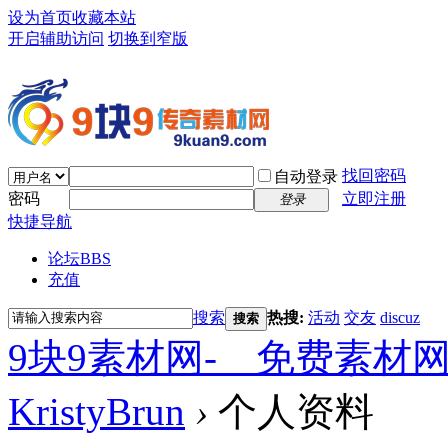
设为首页
收藏本站
开启辅助访问
切换到窄版
找回密码
自动登录
密码
立即注册
登录
快捷导航
论坛
BBS
充值
搜索
热搜:
活动
交友
discuz
搜索
9块9素材网-＿免费素材
KristyBrun
›
个人资料