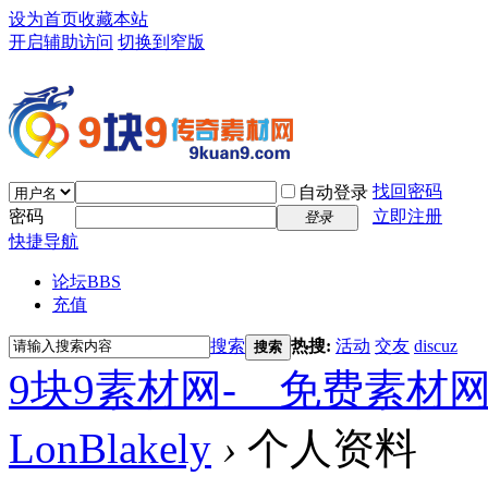
设为首页
收藏本站
开启辅助访问
切换到窄版
找回密码
自动登录
密码
立即注册
登录
快捷导航
论坛
BBS
充值
搜索
热搜:
活动
交友
discuz
搜索
9块9素材网-＿免费素材
LonBlakely
›
个人资料