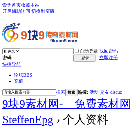
设为首页
收藏本站
开启辅助访问
切换到窄版
找回密码
自动登录
密码
立即注册
登录
快捷导航
论坛
BBS
充值
搜索
热搜:
活动
交友
discuz
搜索
9块9素材网-＿免费素材
SteffenEpg
›
个人资料