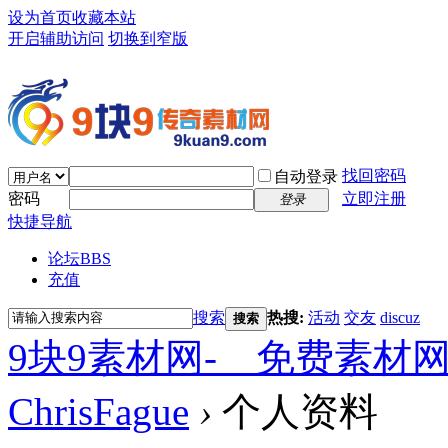
设为首页
收藏本站
开启辅助访问
切换到窄版
找回密码
自动登录
密码
立即注册
登录
快捷导航
论坛
BBS
充值
搜索
热搜:
活动
交友
discuz
搜索
9块9素材网-＿免费素材
ChrisFague
›
个人资料