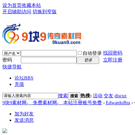
设为首页
收藏本站
开启辅助访问
切换到窄版
找回密码
自动登录
密码
立即注册
登录
快捷导航
论坛
BBS
充值
搜索
热搜:
活动
交友
discuz
搜索
9块9素材网-＿免费素材网-＿本站注册账号免费
›
EdwardoBra
›
加为好友
发送消息