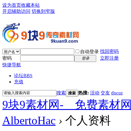
设为首页
收藏本站
开启辅助访问
切换到窄版
找回密码
自动登录
密码
立即注册
登录
快捷导航
论坛
BBS
充值
搜索
热搜:
活动
交友
discuz
搜索
9块9素材网-＿免费素材
AlbertoHac
›
个人资料