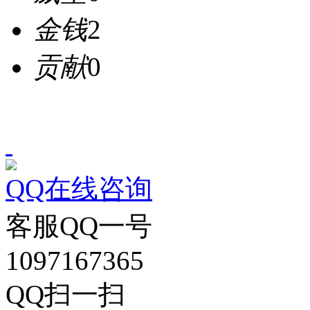
金钱
2
贡献
0
QQ在线咨询
客服QQ一号
1097167365
QQ扫一扫