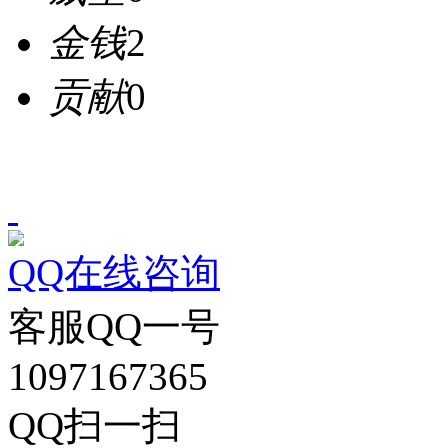
金钱
2
贡献
0
QQ在线咨询
客服QQ一号
1097167365
QQ扫一扫