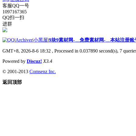
客服QQ一号
1097167365
QQ扫一扫
进群
|
Archiver
|
小黑屋
|
9块9素材网-＿免费素材网-＿本站注册账
GMT+8, 2026-8-6 18:32
, Processed in 0.037890 second(s), 7 queries
Powered by
Discuz!
X3.4
© 2001-2013
Comsenz Inc.
返回顶部