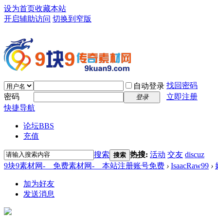
设为首页
收藏本站
开启辅助访问
切换到窄版
找回密码
自动登录
密码
立即注册
登录
快捷导航
论坛
BBS
充值
搜索
热搜:
活动
交友
discuz
搜索
9块9素材网-＿免费素材网-＿本站注册账号免费
›
IsaacRaw99
›
加为好友
发送消息