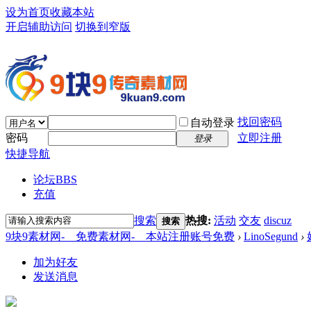
设为首页
收藏本站
开启辅助访问
切换到窄版
找回密码
自动登录
密码
立即注册
登录
快捷导航
论坛
BBS
充值
搜索
热搜:
活动
交友
discuz
搜索
9块9素材网-＿免费素材网-＿本站注册账号免费
›
LinoSegund
›
加为好友
发送消息