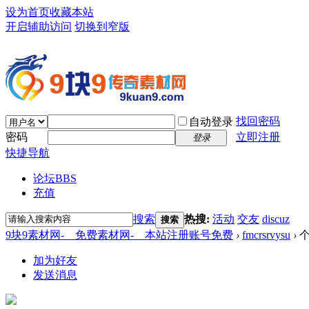
设为首页
收藏本站
开启辅助访问
切换到窄版
找回密码
自动登录
密码
立即注册
登录
快捷导航
论坛
BBS
充值
搜索
热搜:
活动
交友
discuz
搜索
9块9素材网-＿免费素材网-＿本站注册账号免费
›
fmcrsrvysu
›
个
加为好友
发送消息