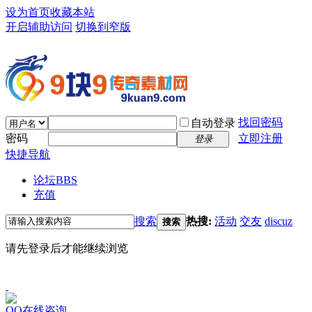
设为首页
收藏本站
开启辅助访问
切换到窄版
找回密码
自动登录
密码
立即注册
登录
快捷导航
论坛
BBS
充值
搜索
热搜:
活动
交友
discuz
搜索
请先登录后才能继续浏览
QQ在线咨询