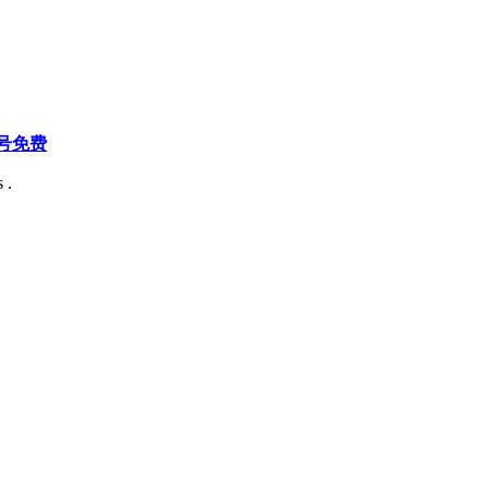
号免费
 .