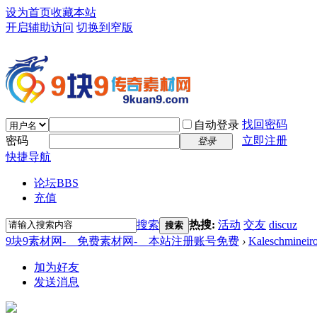
设为首页
收藏本站
开启辅助访问
切换到窄版
找回密码
自动登录
密码
立即注册
登录
快捷导航
论坛
BBS
充值
搜索
热搜:
活动
交友
discuz
搜索
9块9素材网-＿免费素材网-＿本站注册账号免费
›
Kaleschmineir
加为好友
发送消息