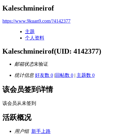
Kaleschmineirof
https://www.9kuan9.com/?4142377
主题
个人资料
Kaleschmineirof
(UID: 4142377)
邮箱状态
未验证
统计信息
好友数 0
|
回帖数 0
|
主题数 0
该会员签到详情
该会员从未签到
活跃概况
用户组
新手上路