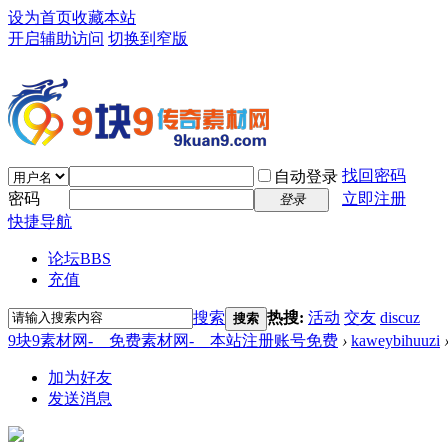
设为首页
收藏本站
开启辅助访问
切换到窄版
找回密码
自动登录
密码
立即注册
登录
快捷导航
论坛
BBS
充值
搜索
热搜:
活动
交友
discuz
搜索
9块9素材网-＿免费素材网-＿本站注册账号免费
›
kaweybihuuzi
加为好友
发送消息