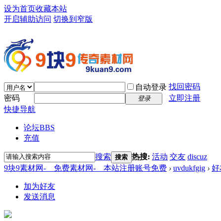
设为首页
收藏本站
开启辅助访问
切换到窄版
找回密码
自动登录
密码
立即注册
登录
快捷导航
论坛
BBS
充值
搜索
热搜:
活动
交友
discuz
搜索
9块9素材网-＿免费素材网-＿本站注册账号免费
›
uvdukfgig
›
好
加为好友
发送消息