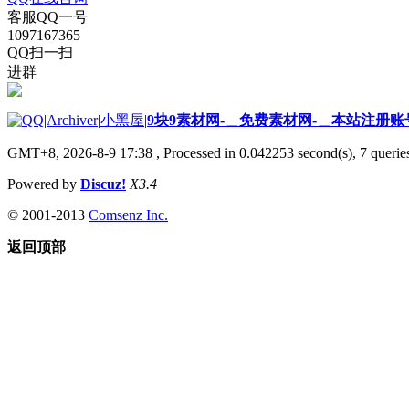
客服QQ一号
1097167365
QQ扫一扫
进群
|
Archiver
|
小黑屋
|
9块9素材网-＿免费素材网-＿本站注册账
GMT+8, 2026-8-9 17:38
, Processed in 0.042253 second(s), 7 queries
Powered by
Discuz!
X3.4
© 2001-2013
Comsenz Inc.
返回顶部