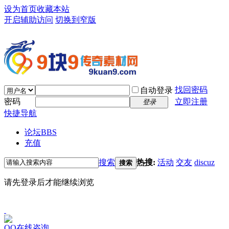
设为首页
收藏本站
开启辅助访问
切换到窄版
找回密码
自动登录
密码
立即注册
登录
快捷导航
论坛
BBS
充值
搜索
热搜:
活动
交友
discuz
搜索
请先登录后才能继续浏览
QQ在线咨询