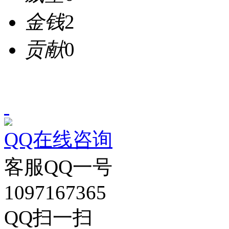
金钱
2
贡献
0
QQ在线咨询
客服QQ一号
1097167365
QQ扫一扫