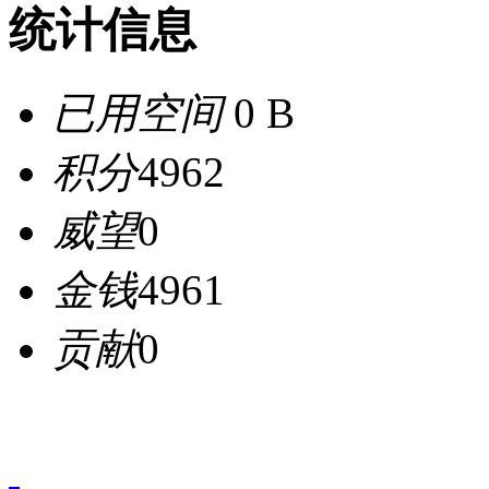
统计信息
已用空间
0 B
积分
4962
威望
0
金钱
4961
贡献
0