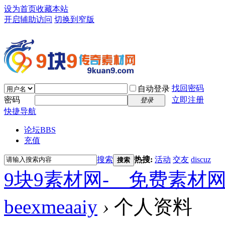
设为首页
收藏本站
开启辅助访问
切换到窄版
找回密码
自动登录
密码
立即注册
登录
快捷导航
论坛
BBS
充值
搜索
热搜:
活动
交友
discuz
搜索
9块9素材网-＿免费素材
beexmeaaiy
›
个人资料