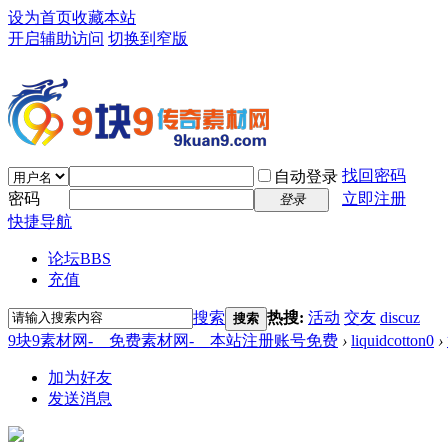
设为首页
收藏本站
开启辅助访问
切换到窄版
找回密码
自动登录
密码
立即注册
登录
快捷导航
论坛
BBS
充值
搜索
热搜:
活动
交友
discuz
搜索
9块9素材网-＿免费素材网-＿本站注册账号免费
›
liquidcotton0
›
加为好友
发送消息