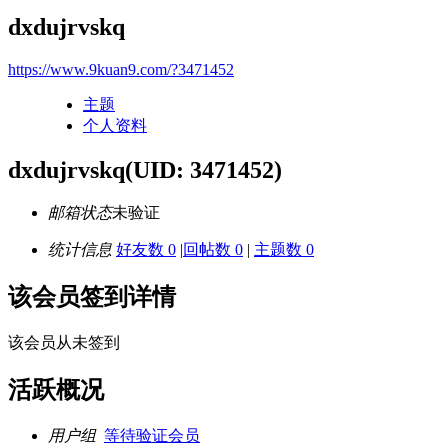
dxdujrvskq
https://www.9kuan9.com/?3471452
主题
个人资料
dxdujrvskq
(UID: 3471452)
邮箱状态
未验证
统计信息
好友数 0
|
回帖数 0
|
主题数 0
该会员签到详情
该会员从未签到
活跃概况
用户组
等待验证会员