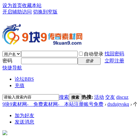
设为首页
收藏本站
开启辅助访问
切换到窄版
找回密码
自动登录
密码
立即注册
登录
快捷导航
论坛
BBS
充值
搜索
热搜:
活动
交友
discuz
搜索
9块9素材网-＿免费素材网-＿本站注册账号免费
›
dxdujrvskq
›
个
加为好友
发送消息