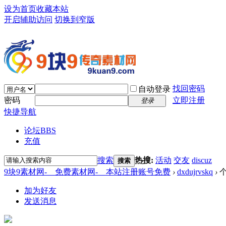
设为首页
收藏本站
开启辅助访问
切换到窄版
找回密码
自动登录
密码
立即注册
登录
快捷导航
论坛
BBS
充值
搜索
热搜:
活动
交友
discuz
搜索
9块9素材网-＿免费素材网-＿本站注册账号免费
›
dxdujrvskq
›
个
加为好友
发送消息