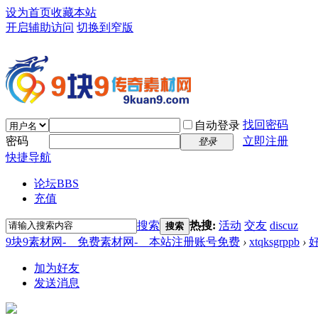
设为首页
收藏本站
开启辅助访问
切换到窄版
找回密码
自动登录
密码
立即注册
登录
快捷导航
论坛
BBS
充值
搜索
热搜:
活动
交友
discuz
搜索
9块9素材网-＿免费素材网-＿本站注册账号免费
›
xtqksgrppb
›
加为好友
发送消息