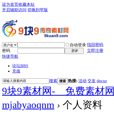
设为首页
收藏本站
开启辅助访问
切换到窄版
找回密码
自动登录
密码
立即注册
登录
快捷导航
论坛
BBS
充值
搜索
热搜:
活动
交友
discuz
搜索
9块9素材网-＿免费素材
mjabyaoqnm
›
个人资料