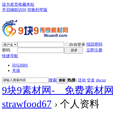
设为首页
收藏本站
开启辅助访问
切换到窄版
找回密码
自动登录
密码
立即注册
登录
快捷导航
论坛
BBS
充值
搜索
热搜:
活动
交友
discuz
搜索
9块9素材网-＿免费素材
strawfood67
›
个人资料