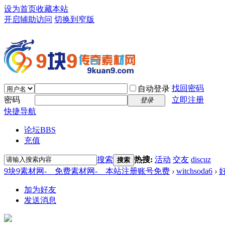
设为首页
收藏本站
开启辅助访问
切换到窄版
找回密码
自动登录
密码
立即注册
登录
快捷导航
论坛
BBS
充值
搜索
热搜:
活动
交友
discuz
搜索
9块9素材网-＿免费素材网-＿本站注册账号免费
›
witchsoda6
›
加为好友
发送消息