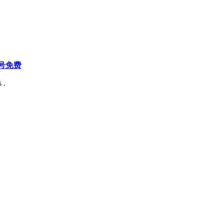
号免费
 .