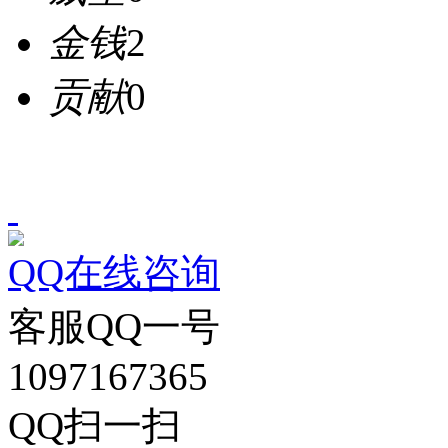
金钱
2
贡献
0
QQ在线咨询
客服QQ一号
1097167365
QQ扫一扫