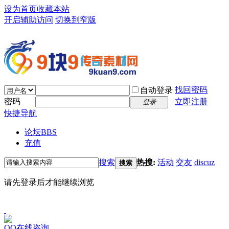
设为首页
收藏本站
开启辅助访问
切换到窄版
找回密码
自动登录
密码
立即注册
登录
快捷导航
论坛
BBS
充值
搜索
热搜:
活动
交友
discuz
搜索
请先登录后才能继续浏览
QQ在线咨询