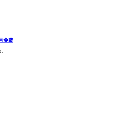
号免费
 .