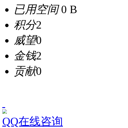
已用空间
0 B
积分
2
威望
0
金钱
2
贡献
0
QQ在线咨询