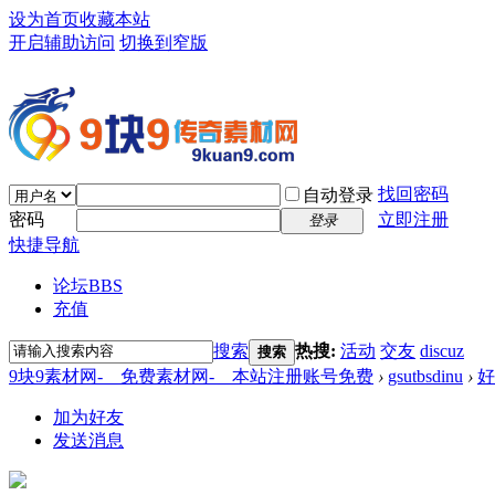
设为首页
收藏本站
开启辅助访问
切换到窄版
找回密码
自动登录
密码
立即注册
登录
快捷导航
论坛
BBS
充值
搜索
热搜:
活动
交友
discuz
搜索
9块9素材网-＿免费素材网-＿本站注册账号免费
›
gsutbsdinu
›
好
加为好友
发送消息