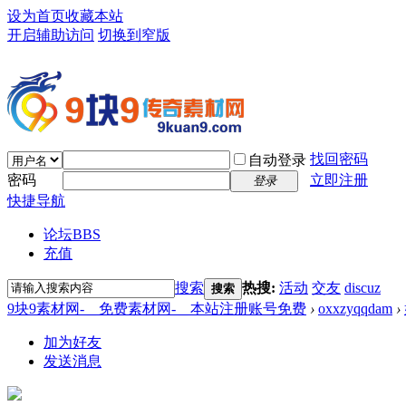
设为首页
收藏本站
开启辅助访问
切换到窄版
找回密码
自动登录
密码
立即注册
登录
快捷导航
论坛
BBS
充值
搜索
热搜:
活动
交友
discuz
搜索
9块9素材网-＿免费素材网-＿本站注册账号免费
›
oxxzyqqdam
›
加为好友
发送消息