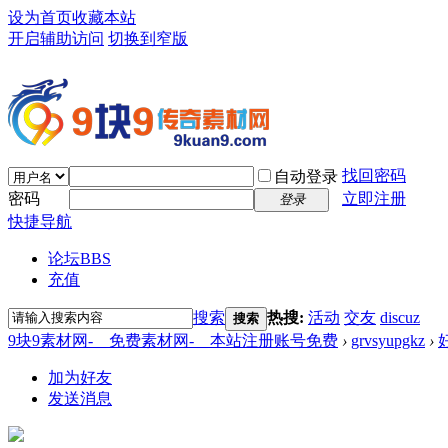
设为首页
收藏本站
开启辅助访问
切换到窄版
找回密码
自动登录
密码
立即注册
登录
快捷导航
论坛
BBS
充值
搜索
热搜:
活动
交友
discuz
搜索
9块9素材网-＿免费素材网-＿本站注册账号免费
›
grvsyupgkz
›
加为好友
发送消息