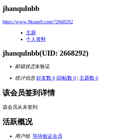
jhanqulnbb
https://www.9kuan9.com/?2668292
主题
个人资料
jhanqulnbb
(UID: 2668292)
邮箱状态
未验证
统计信息
好友数 0
|
回帖数 0
|
主题数 0
该会员签到详情
该会员从未签到
活跃概况
用户组
等待验证会员