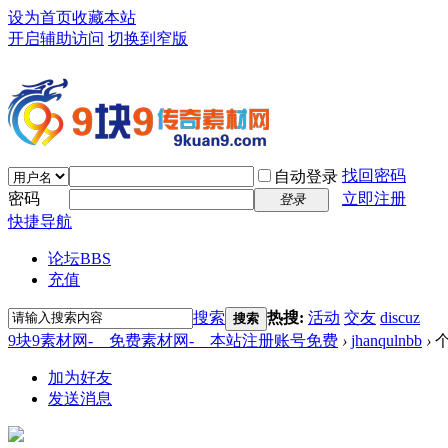
设为首页
收藏本站
开启辅助访问
切换到窄版
找回密码
自动登录
密码
立即注册
登录
快捷导航
论坛
BBS
充值
搜索
热搜:
活动
交友
discuz
搜索
9块9素材网-＿免费素材网-＿本站注册账号免费
›
jhanqulnbb
›
个
加为好友
发送消息