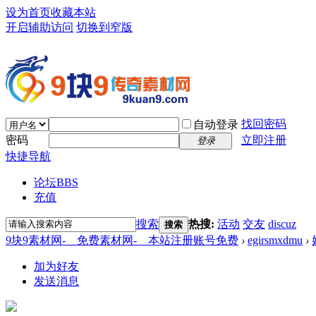
设为首页
收藏本站
开启辅助访问
切换到窄版
找回密码
自动登录
密码
立即注册
登录
快捷导航
论坛
BBS
充值
搜索
热搜:
活动
交友
discuz
搜索
9块9素材网-＿免费素材网-＿本站注册账号免费
›
egirsmxdmu
›
加为好友
发送消息